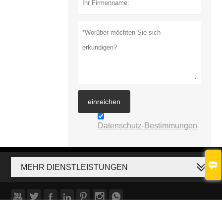
einreichen
Datenschutz-Bestimmungen

MEHR DIENSTLEISTUNGEN







Copyright © Xiamen Sun Young Corporation.