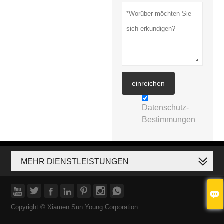
einreichen
Datenschutz-
Bestimmungen
MEHR DIENSTLEISTUNGEN








Copyright © Xiamen Sun Young Corporation.